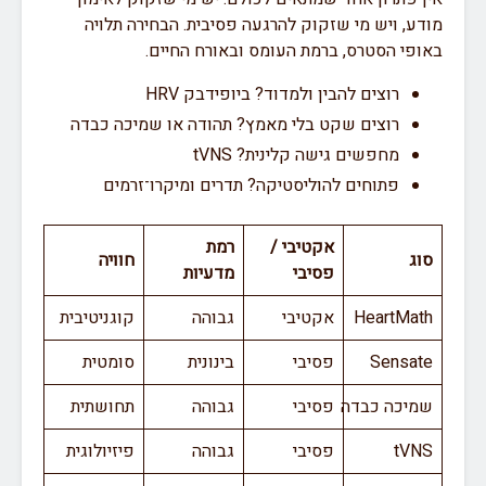
מודע, ויש מי שזקוק להרגעה פסיבית. הבחירה תלויה
באופי הסטרס, ברמת העומס ובאורח החיים.
רוצים להבין ולמדוד? ביופידבק HRV
רוצים שקט בלי מאמץ? תהודה או שמיכה כבדה
מחפשים גישה קלינית? tVNS
פתוחים להוליסטיקה? תדרים ומיקרו־זרמים
אקטיבי /
רמת
סוג
חוויה
פסיבי
מדעיות
HeartMath
אקטיבי
גבוהה
קוגניטיבית
Sensate
פסיבי
בינונית
סומטית
שמיכה כבדה
פסיבי
גבוהה
תחושתית
tVNS
פסיבי
גבוהה
פיזיולוגית