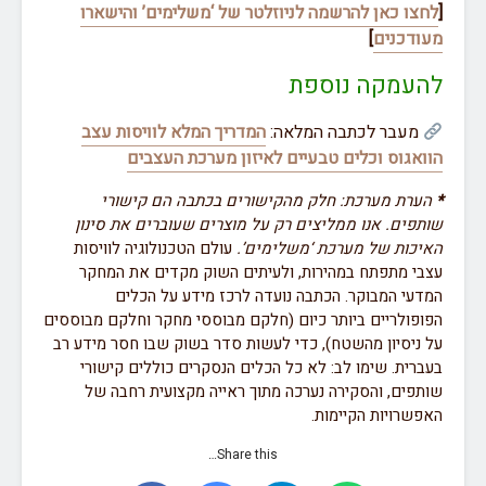
[
לחצו כאן להרשמה לניוזלטר של ‘משלימים’ והישארו
מעודכנים
]
להעמקה נוספת
מעבר לכתבה המלאה:
המדריך המלא לוויסות עצב
הוואגוס וכלים טבעיים לאיזון מערכת העצבים
*
הערת מערכת: חלק מהקישורים בכתבה הם קישורי
שותפים. אנו ממליצים רק על מוצרים שעוברים את סינון
האיכות של מערכת ‘משלימים’.
עולם הטכנולוגיה לוויסות
עצבי מתפתח במהירות, ולעיתים השוק מקדים את המחקר
המדעי המבוקר. הכתבה נועדה לרכז מידע על הכלים
הפופולריים ביותר כיום (חלקם מבוססי מחקר וחלקם מבוססים
על ניסיון מהשטח), כדי לעשות סדר בשוק שבו חסר מידע רב
בעברית. שימו לב: לא כל הכלים הנסקרים כוללים קישורי
שותפים, והסקירה נערכה מתוך ראייה מקצועית רחבה של
האפשרויות הקיימות.
Share this…