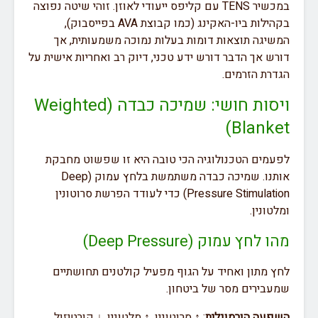
במכשיר TENS עם קליפס ייעודי לאוזן. זוהי שיטה נפוצה
בקהילות ביו-האקינג (כמו קבוצת AVA בפייסבוק),
המשיגה תוצאות דומות בעלות נמוכה משמעותית, אך
דורש אך הדבר דורש ידע טכני, דיוק רב ואחריות אישית על
הגדרת הזרמים.
ויסות חושי: שמיכה כבדה (Weighted
Blanket)
לפעמים הטכנולוגיה הכי טובה היא זו שפשוט מחבקת
אותנו. שמיכה כבדה משתמשת בלחץ עמוק (Deep
Pressure Stimulation) כדי לעודד הפרשת סרוטונין
ומלטונין.
מהו לחץ עמוק (Deep Pressure)
לחץ מתון ואחיד על הגוף מפעיל קולטנים תחושתיים
שמעבירים מסר של ביטחון.
השפעה הורמונלית
: ↑ סרוטונין, ↑ מלטונין, ↓ קורטיזול.