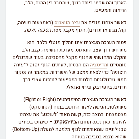
הארוך והמשפיע ביותר בגוף, שמחבר בין המוח, הלב,
הריאות והמעיים.
כאשר אנחנו מגרים את
עצב הוואגוס
(באמצעות נשימה,
קול, מגע או תדרים), הגוף מקבל מסר:
הסכנה חלפה
.
ויסות מערכת העצבים אינו תהליך מנטלי בלבד. הוא
מתרחש דרך עצב הוואגוס, מערכת הנשימה, קצב הלב
והקלט התחושתי שהגוף מקבל מהסביבה. בעוד שתרגולים
סומטיים ו
מדיטציה
הם הבסיס, לעיתים הגוף זקוק ל”עזרה
חיצונית” כדי לצאת ממצב של הישרדות. במאמר זה נסקור
חמש טכנולוגיות בולטות המסייעות לוויסות עצבי דרך
תדרים, ביופידבק וגירוי ואגאלי.
כאשר מערכת העצבים הסימפתטית (Fight or Flight)
משתלטת, הגישה לאזור החושב במוח (הקורטקס)
מצטמצמת. במצב כזה, קשה מאוד “לשכנע” את עצמנו
להירגע. כאן נכנס תחום ה
ביו-האקינג
– שימוש בעזרים
טכנולוגיים שמאותתים לגוף מלמטה למעלה (Bottom-Up)
שהוא נמצא בסביבה בטוחה.