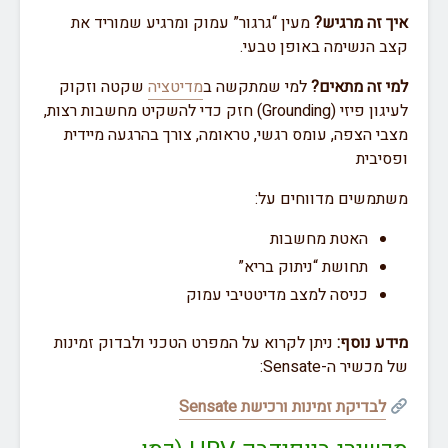
איך זה מרגיש?
מעין “גרגור” עמוק ומרגיע שמוריד את
קצב הנשימה באופן טבעי.
למי זה מתאים?
למי שמתקשה ב
מדיטציה
שקטה וזקוק
לעיגון פיזי (Grounding) חזק כדי להשקיט מחשבות רצות,
מצבי הצפה, עומס רגשי, טראומה, צורך בהרגעה מיידית
ופסיבית
משתמשים מדווחים על:
האטת מחשבות
תחושת “ניתוק בריא”
כניסה למצב מדיטטיבי עמוק
מידע נוסף:
ניתן לקרוא על המפרט הטכני ולבדוק זמינות
של מכשיר ה-Sensate:
לבדיקת זמינות ורכישת Sensate