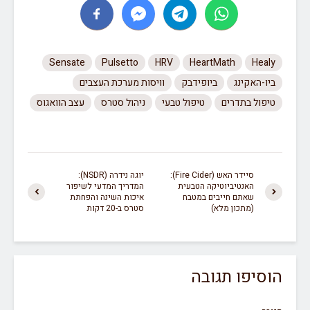
Sensate
Pulsetto
HRV
HeartMath
Healy
ביו-האקינג
ביופידבק
וויסות מערכת העצבים
טיפול בתדרים
טיפול טבעי
ניהול סטרס
עצב הוואגוס
סיידר האש (Fire Cider):
יוגה נידרה (NSDR):
האנטיביוטיקה הטבעית
המדריך המדעי לשיפור
שאתם חייבים במטבח
איכות השינה והפחתת
(מתכון מלא)
סטרס ב-20 דקות
הוסיפו תגובה