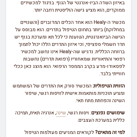
באיזון השדה הביו-אנרגטי של הגוף. בניגוד למכשירים
ממוקדים, הוא מציע גישה הוליסטית רחבה יותר.
מכשיר ה-Healy הוא אחד הכלים המדוברים (והשנויים
במחלוקת) ביותר בתחום הטיפול בתדרים. הוא מבוסס על
הגישה הביואנרגטית, הטוענת כי לכל תא ומערכת בגוף יש
תדר חשמלי ספציפי, וכי איזון התדרים הללו יכול לתמוך
ברווחה הכללית. נדגיש שה-Healy אינו נחשב למכשיר
רפואי והתיאוריות שמאחוריו (רפואת תדרים) נחשבות
לפסאודו-מדע בקרב הממסד הרפואי. הוא מוצג כאן ככלי
חווייתי בלבד.
הזווית הטיפולית:
המכשיר סורק את התדרים של המשתמש
ומציע תוכניות מותאמות אישית לוויסות רגשי, שיפור
השינה והפחתת מתח תאי.
שימושים נפוצים
: ויסות רגשי,
שינה
, אנרגיה תאית, תמיכה
כללית במערכת העצבים.
למי זה מתאים?
לקוראים המגיעים מעולמות הטיפול