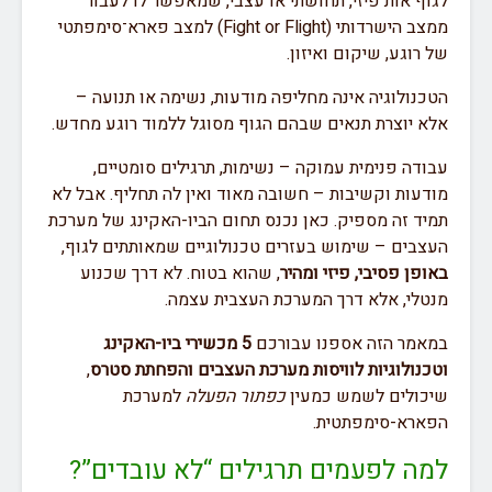
לגוף אות פיזי, תחושתי או עצבי, שמאפשר לו לעבור
ממצב הישרדותי (Fight or Flight) למצב פארא־סימפתטי
של רוגע, שיקום ואיזון.
הטכנולוגיה אינה מחליפה מודעות, נשימה או תנועה –
אלא יוצרת תנאים שבהם הגוף מסוגל ללמוד רוגע מחדש.
עבודה פנימית עמוקה – נשימות, תרגילים סומטיים,
מודעות וקשיבות – חשובה מאוד ואין לה תחליף. אבל לא
תמיד זה מספיק. כאן נכנס תחום הביו-האקינג של מערכת
העצבים – שימוש בעזרים טכנולוגיים שמאותתים לגוף,
באופן פסיבי, פיזי ומהיר
, שהוא בטוח. לא דרך שכנוע
מנטלי, אלא דרך המערכת העצבית עצמה.
במאמר הזה אספנו עבורכם
5 מכשירי ביו-האקינג
וטכנולוגיות לוויסות מערכת העצבים והפחתת סטרס
,
שיכולים לשמש כמעין
כפתור הפעלה
למערכת
הפארא-סימפתטית.
למה לפעמים תרגילים “לא עובדים”?