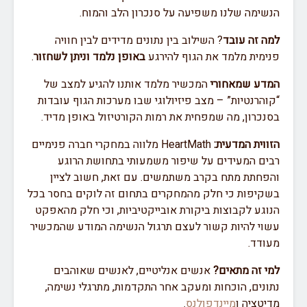
הנשימה שלנו משפיעה על סנכרון הלב והמוח.
למה זה עובד
? השילוב בין נתונים מדידים לבין חוויה
פנימית מלמד את הגוף להירגע
באופן נלמד וניתן לשחזור
.
המדע שמאחורי
המכשיר מלמד אותנו להגיע למצב של
“קוהרנטיות” – מצב פיזיולוגי שבו מערכות הגוף עובדות
בסנכרון, מה שמפחית את רמות הקורטיזול באופן מדיד.
הזווית המדעית:
HeartMath מלווה במחקרי חברה פנימיים
רבים המעידים על שיפור משמעותי בתחושת הרוגע
והפחתת מתח בקרב משתמשים. עם זאת, חשוב לציין
בשקיפות כי חלק מהמחקרים בתחום זה לוקים בחסר בכל
הנוגע לקבוצות ביקורת אובייקטיביות, וכי חלק מהאפקט
עשוי להיות קשור לעצם תרגול הנשימה המודע שהמכשיר
מעודד.
למי זה מתאים?
אנשים אנליטיים, לאנשים שאוהבים
נתונים, הוכחות ומעקב אחר התקדמות, מתרגלי נשימה,
מדיטציה ו
מיינדפולנס
.