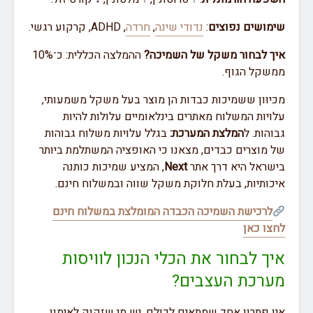
שימושים נפוצים
:
נדודי שינה
,
חרדה
, ADHD, קרקוע רגשי.
איך לבחור משקל של השמיכה?
ההמלצה הכללית: כ־10%
ממשקל הגוף.
מכיוון ששמיכות כבדות הן מוצר בעל משקל משמעותי,
עלויות המשלוח מאתרים בינלאומיים עלולות להיות
גבוהות. ל
המלצת המערכת:
בגלל עלויות משלוח גבוהות
של מוצרים כבדים, מצאנו כי האופציה המשתלמת ביותר
בישראל היא דרך אתר
Next
, המציע שמיכות כותנה
איכותיות, בעלת חלוקת משקל שווה ובמשלוח חינם.
לרכישת השמיכה הכבדה המומלצת במשלוח חינם
לחצו כאן
איך לבחור את הכלי הנכון לוויסות
מערכת העצבים?
אין פתרון אחד שמתאים לכולם. יש מי שזקוק לאימון