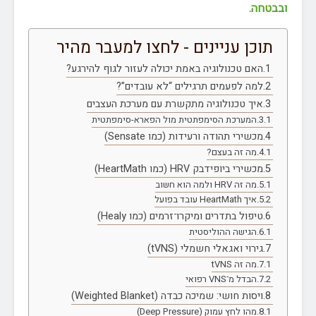
ובבטחה.
תוכן עניינים - לחצו למעבר מהיר
האם טכנולוגיה באמת יכולה לעזור לגוף להירגע?
למה לפעמים תרגילים “לא עובדים”?
איך טכנולוגיה מתקשרת עם מערכת העצבים
המערכת הסימפתטית מול הפארא-סימפתטית
מכשירי תהודה ורעידות (כמו Sensate)
מה זה בעצם?
מכשירי ביופידבק HRV (כמו HeartMath)
מה זה HRV ולמה הוא חשוב
איך HeartMath עובד בפועל
טיפול בתדרים ומיקרו־זרמים (כמו Healy)
הגישה ההוליסטית
גירוי ואגאלי חשמלי (tVNS)
מה זה tVNS
הבדל מ־VNS רפואי
ויסות חושי: שמיכה כבדה (Weighted Blanket)
מהו לחץ עמוק (Deep Pressure)