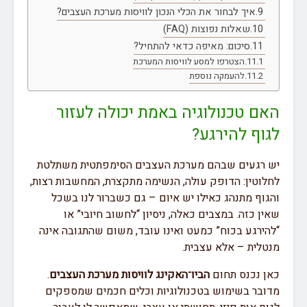
איך לבחור את הכלי הנכון לוויסות מערכת העצבים?
שאלות נפוצות (FAQ)
סיכום: מאיפה כדאי להתחיל?
הצטרפו למסע לוויסות המערכת
להעמקה נוספת
האם טכנולוגיה באמת יכולה לעזור
לגוף להירגע?
יש רגעים שבהם מערכת העצבים הסימפתטית משתלטת
לחלוטין: הדופק עולה, הנשימה מתקצרת, המחשבות רצות,
והגוף מתנהג כאילו יש איום – גם כשברור לנו בשכל
שאין כזה. במצבים כאלה, ניסיון “לחשוב חיובי” או
“להירגע בכוח” כמעט ואינו עובד, משום שהתגובה אינה
מנטלית – אלא עצבית.
כאן נכנס תחום
הביו־האקינג לוויסות מערכת העצבים
.
מדובר בשימוש בטכנולוגיות וכלים חכמים שמספקים