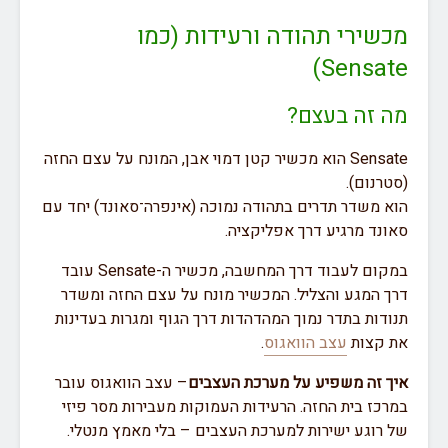
מכשירי תהודה ורעידות (כמו
Sensate)
מה זה בעצם?
Sensate הוא מכשיר קטן דמוי אבן, המונח על עצם החזה
(סטרנום).
הוא משדר תדרים בתהודה נמוכה (אינפרה־סאונד) יחד עם
סאונד מרגיע דרך אפליקציה.
במקום לעבוד דרך המחשבה, מכשיר ה-Sensate עובד
דרך המגע והצליל. המכשיר מונח על עצם החזה ומשדר
תנודות בתדר נמוך המהדהדות דרך הגוף ומגרות בעדינות
את קצות
עצב הוואגוס
.
איך זה משפיע על מערכת העצבים
– עצב הוואגוס עובר
במרכז בית החזה. הרעידות העמוקות מעבירות מסר פיזי
של רוגע ישירות למערכת העצבים – בלי מאמץ מנטלי.