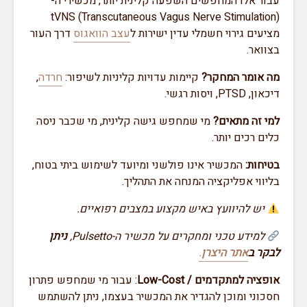
עבור אלו המחפשים השפעה קלינית יותר, מכשירי ה-
tVNS (Transcutaneous Vagus Nerve Stimulation)
מציעים גירוי חשמלי עדין ישירות ל
עצב הוואגוס
דרך העור
בצוואר.
מה אומר המחקר?
קיימות עדויות קליניות לשיפור:
חרדה
,
דיכאון, PTSD, ויסות רגשי.
למי זה מתאים?
מי שמחפש גישה קלינית, מי שכבר ניסה
כלים רכים יותר.
בטיחות:
המכשיר אינו פולשני ומיועד לשימוש ביתי בטוח,
בליווי אפליקציה המנחה את התהליך.
יש להיוועץ באיש מקצוע במצבים רפואיים.
למידע טכני ומחקרים על מכשיר ה-Pulsetto,
ניתן
לבקר ב
אתר היצרן
.
אופציה למתקדמים / Low-Cost
: עבור מי שמחפש פתרון
חסכוני ומוכן להגדיר את המכשיר בעצמו, ניתן להשתמש