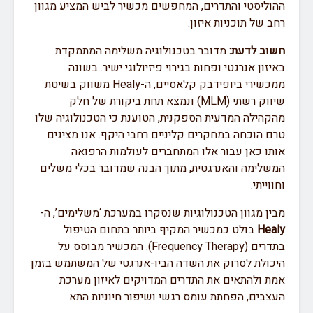
ההוליסטי והתדרים, המחפשים מכשיר לביש המציע מגוון
רחב של תוכניות איזון.
חשוב לדעת:
מדובר בטכנולוגיה משלימה המתמקדת
באיזון אנרגטי ופחות בגירוי פיזיולוגי ישיר. בשונה
ממכשירי ביופידבק קלאסיים, ה-Healy משווק בשיטת
שיווק רשתי (MLM) ונמצא תחת ביקורת של חלק
מהקהילה המדעית הספקנית, הטוענת כי הטכנולוגיה שלו
טרם הוכחה במחקרים קליניים רחבי היקף. אנו מציגים
אותו כאן עבור אלו המתחברים לעולמות הרפואה
המשלימה והאנרגטית, מתוך הבנה שמדובר בכלי משלים
וחווייתי.
מבין מגוון הטכנולוגיות שנסקרו במערכת ‘משלימים’, ה-
Healy
בולט כמכשיר המקיף ביותר בתחום הטיפול
בתדרים (Frequency Therapy). המכשיר מבוסס על
היכולת לסרוק את השדה הביו-אנרגטי של המשתמש בזמן
אמת ולהתאים את התדרים המדויקים לאיזון מערכת
העצבים, הפחתת עומס רגשי ושיפור חיוניות התא.