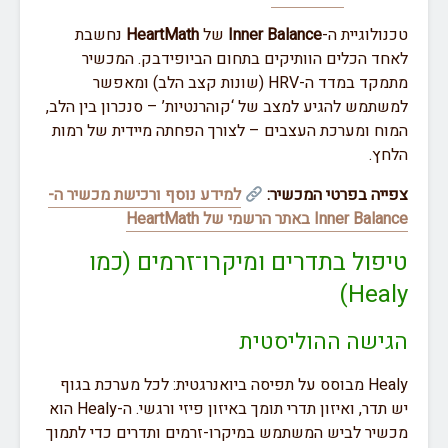
טכנולוגיית ה-
Inner Balance
של
HeartMath
נחשבת
לאחד הכלים הוותיקים בתחום הביופידבק. המכשיר
מתמקד במדד ה-HRV (שונות קצב הלב) ומאפשר
למשתמש להגיע למצב של ‘קוהרנטיות’ – סנכרון בין הלב,
המוח ומערכת העצבים – לצורך הפחתה מיידית של רמות
הלחץ.
צפייה בפרטי המכשיר:
למידע נוסף ורכישת מכשיר ה-
Inner Balance באתר הרשמי של HeartMath
טיפול בתדרים ומיקרו־זרמים (כמו
Healy)
הגישה ההוליסטית
Healy מבוסס על תפיסה ביואנרגטית: לכל מערכת בגוף
יש תדר, ואיזון תדרי תומך באיזון פיזי ורגשי. ה-Healy הוא
מכשיר לביש המשתמש במיקרו-זרמים ותדרים כדי לתמוך