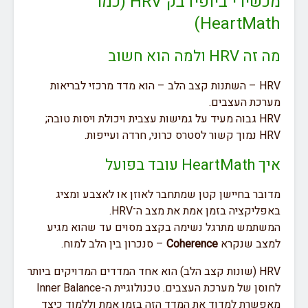
מכשירי ביופידבק HRV (כמו
HeartMath)
מה זה HRV ולמה הוא חשוב
HRV – השתנות קצב הלב – הוא מדד מרכזי לבריאות
מערכת העצבים.
HRV גבוה מעיד על גמישות עצבית ויכולת ויסות טובה;
HRV נמוך קשור לסטרס כרוני, חרדה ועייפות.
איך HeartMath עובד בפועל
מדובר בחיישן קטן שמתחבר לאוזן או לאצבע ומציג
באפליקציה בזמן אמת את מצב ה־HRV.
המשתמש מתרגל נשימה בקצב מסוים עד שהוא מגיע
למצב שנקרא
Coherence
– סנכרון בין הלב למוח.
HRV (שונות קצב הלב) הוא אחד המדדים המדויקים ביותר
לחוסן של מערכת העצבים. טכנולוגיית ה-Inner Balance
מאפשרת למדוד את המדד הזה בזמן אמת וללמוד כיצד