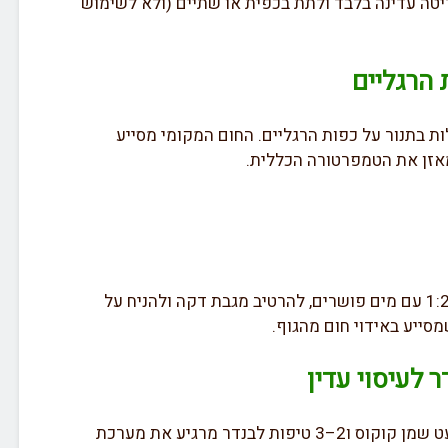
יטה עדינה בלבד ולתת בכפית או שתיים (ולא לשימוש
 הרגליים
ת בתנור על כפות הרגליים. החום המקומי מסייע
אזן את הטמפרטורה הכללית.
אפשר לדלל חומץ תפוחים ביחס של 1:2 עם מים פושרים, להרטיב מגבת דקה ולהניח על
מסייע באידוי חום מהגוף.
 לעיסוי עדין
עיסוי כפות הרגליים או הידיים עם מעט שמן קוקוס ו2–3 טיפות לבנדר מרגיע את מערכת