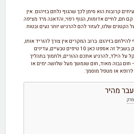
יתים קרובות הוא סימן לכך שהגוף נלחם בזיהום. אין
ם חם, לחיים אדומות, הגוף רפוי, והדאגה מיד מציפה
על הקטנים שלנו, לעזור להם להרגיש יותר נעים ובטוח.
 להילחם בזיהום. ברוב המקרים אין צורך להוריד אותו,
אלא רק להקל על תחושת הילד. בדיוק בשביל זה אספנו כאן 10 טיפים טבעיים, עדינים
ל על הילד, להרגיע אתכם ההורים, ולתמוך בתהליך
 חום גבוה מאוד, חום שנמשך מעל שלושה ימים או
 לרופא או מטפל מוסמך.
עבר מהיר
מרק