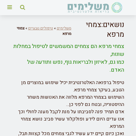
נושאים:צמחי
משלימים
»
טיפולים טבעיים
»
צמחי
מרפא
מרפא
צמחי מרפא הם צמחים המשמשים לטיפול במחלות
שונות,
כמו גם, לאיזון ולבריאות גוף, נפש ותודעה של
האדם.
טיפול ברפואה האלטרנטיבית יכיל שימוש במוצרים מן
הטבע, בעיקר צמחי מרפא.
השימוש בצמחי המרפא מלווה את האנושות משחר
ההיסטוריה, ובטח גם לפני כן…
אדם תמיד פנה לסביבתו על מנת לקבל מענה לחולי וכך
אנו עדים היום לידע ופולקלור עשיר סביב נושא צמחי
המרפא.
ואכן כיום קיים ידע עשיר לגבי צמחים מכל קצוות תבל,