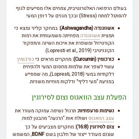
בעולם הרפואה האלטרנטיבית, צמחים אלו מסייעים לגוף
להסתגל למתח (Stress) ובכך מגנים על דופן המעי.
אשווגנדה (Ashwagandha):
במחקר קליני נמצא כי
תמצית
אשווגנדה
מפחיתה משמעותית את רמות
הקורטיזול ומשפרת את איכות השינה והתפקוד
הקוגניטיבי (Lopresti et al., 2019).
כורכומין (Curcumin):
מחקרים מראים כי
כורכומין
עשוי לשפר את שלמות מחסום המעי ולהפחית
דלקתיות במעי (Lopresti, 2018), מה שמסייע
במניעת “מעי דליף” ודלקות מוחיות משניות.
הפעלת עצב הוואגוס וצום לסירוגין
נשימות סרעפתיות:
תרגול נשימה עמוקה מעורר את
עצב הוואגוס
ושולח אות “הרגעה” מהבטן למוח.
צום לסירוגין (16:8):
מחקרים מצביעים על כך
שצום מעודד ייצור של חלבון בשם
BDNF
, המשמש