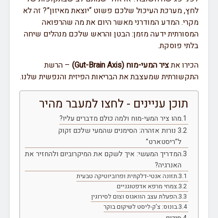
לחץ, מערכת העיכול שלכם פשוט “יוצאת מאיזון”? זה לא
מקרי. המדע המודרני מאשר היום את מה שהרפואה
המסורתית ידעה מזמן: הבטן והראש שלכם מנהלים שיחה
בלתי פוסקת.
הכירו את
ציר המעי-מוח (Gut-Brain Axis)
– הרשת
התקשורתית שמעצבת את הבריאות הפיזית והנפשית שלנו.
תוכן עניינים - לחצו למעבר מהיר
מהו ציר המעי-מוח ולמה כולם מדברים עליו?
3 נורות אזהרה: הסימנים שהמעי שלכם זקוק
ל”ריסטארט”
המדריך המעשי: איך לשקם את המיקרוביום ולהחזיר את
האנרגיה?
תזונה אנטי-דלקתית ופרוביוטיקה טבעית
צמחי מרפא אדפטוגניים
הפעלת עצב הוואגוס וצום לסירוגין
בונוס: צ’ק-ליסט לשיקום בוקר