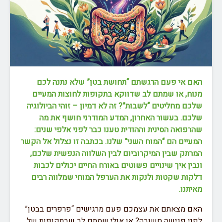
האם אי פעם הרגשתם “תחושת בטן” שלא נתנה לכם
מנוח, או שמתם לב שדווקא בתקופות לחוצות המעיים
שלכם מחליטים “לשבות”? זה לא דמיון – זוהי הביולוגיה
שלכם. בעשור האחרון, המדע המודרני חושף את מה
שהרפואה הסינית וההודית טענו כבר לפני אלפי שנים:
המעיים הם “המוח השני” שלנו. בכתבה זו נצלול אל הקשר
המרתק שבין המיקרוביום לבין השלווה הנפשית שלכם,
ונבין איך שינויים פשוטים באורח החיים יכולים לכבות
דלקות שקטות ולנקות את הערפל המוחי שמלווה רבים
מאיתנו.
האם מצאתם את עצמכם פעם מרגישים “פרפרים בבטן”
לפני פגישה חשובה? או אולי שמתם לב שבתקופות של