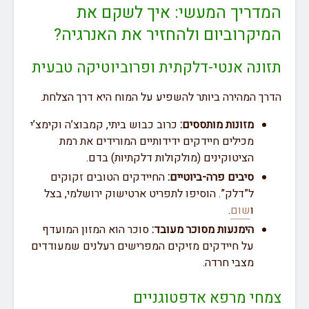
המדריך המעשי: איך לשקם את
המיקרוביום ולהחזיר את האנרגיה?
תזונה אנטי-דלקתית ופרוביוטיקה טבעית
הדרך המהירה ביותר להשפיע על המוח היא דרך הצלחת.
מזונות מותססים:
כרוב כבוש ביתי, קמבוצ’ה וקימצ’י
מכילים חיידקים ידידותיים המורידים את רמת
הציטוקינים (מולקולות דלקתיות) בדם.
סיבים פרה-ביוטיים:
החיידקים הטובים זקוקים
ל”דלק”. הוסיפו לתפריט ארטישוק ירושלמי, בצל
ו
שום
.
הימנעות מסוכר מעובד:
סוכר הוא המזון המועדף
על חיידקים מזיקים המפרישים רעלנים שמעודדים
מצבי חרדה.
צמחי מרפא אדפטוגניים