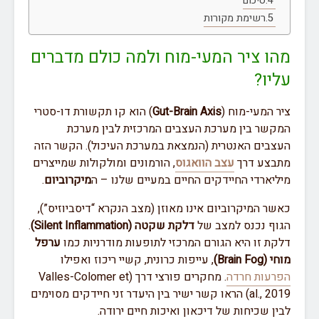
סיכום
רשימת מקורות
מהו ציר המעי-מוח ולמה כולם מדברים
עליו?
ציר המעי-מוח (
Gut-Brain Axis
) הוא קו תקשורת דו-סטרי
המקשר בין מערכת העצבים המרכזית לבין מערכת
העצבים האנטרית (הנמצאת במערכת העיכול). הקשר הזה
מתבצע דרך
עצב הוואגוס
, הורמונים ומולקולות שמייצרים
מיליארדי החיידקים החיים במעיים שלנו – ה
מיקרוביום
.
כאשר המיקרוביום אינו מאוזן (מצב הנקרא “דיסביוזיס”),
הגוף נכנס למצב של
דלקת שקטה (Silent Inflammation)
.
דלקת זו היא הגורם המרכזי לתופעות מודרניות כמו
ערפל
מוחי (Brain Fog)
, עייפות כרונית, קשיי ריכוז ואפילו
הפרעות חרדה
. מחקרים פורצי דרך (Valles-Colomer et
al., 2019) הראו קשר ישיר בין היעדר זני חיידקים מסוימים
לבין שכיחות של דיכאון ואיכות חיים ירודה.