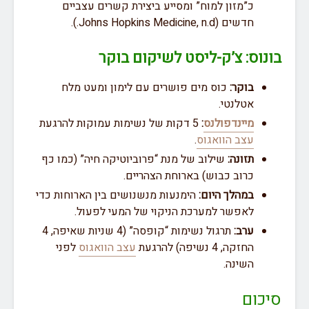
כ”מזון למוח” ומסייע ביצירת קשרים עצביים
חדשים (Johns Hopkins Medicine, n.d.).
בונוס: צ’ק-ליסט לשיקום בוקר
בוקר:
כוס מים פושרים עם לימון ומעט מלח
אטלנטי.
מיינדפולנס
:
5 דקות של נשימות עמוקות להרגעת
עצב הוואגוס
.
תזונה:
שילוב של מנת “פרוביוטיקה חיה” (כמו כף
כרוב כבוש) בארוחת הצהריים.
במהלך היום:
הימנעות מנשנושים בין הארוחות כדי
לאפשר למערכת הניקוי של המעי לפעול.
ערב:
תרגול נשימות “קופסה” (4 שניות שאיפה, 4
החזקה, 4 נשיפה) להרגעת
עצב הוואגוס
לפני
השינה.
סיכום