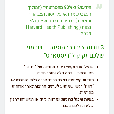
הידעת?
כ-
90% מהסרוטונין
(המוליך
העצבי שאחראי על ויסות מצב הרוח
והאושר) בגופנו מיוצר במעיים, ולא
במוח (Harvard Health Publishing,
2023).
3 נורות אזהרה: הסימנים שהמעי
שלכם זקוק ל”ריסטארט”
ערפל מוחי וקשיי ריכוז:
תחושה של “עננות”
מחשבתית, שכחה קלה וחוסר חדות.
תנודות קיצוניות במצב הרוח:
חרדה בלתי מוסברת או
“דאון” רגשי שמופיע לעיתים קרובות לאחר ארוחות
מסוימות.
בעיות עיכול כרוניות:
נפיחות, גזים או רגישויות למזון
שלא היו לכם בעבר.