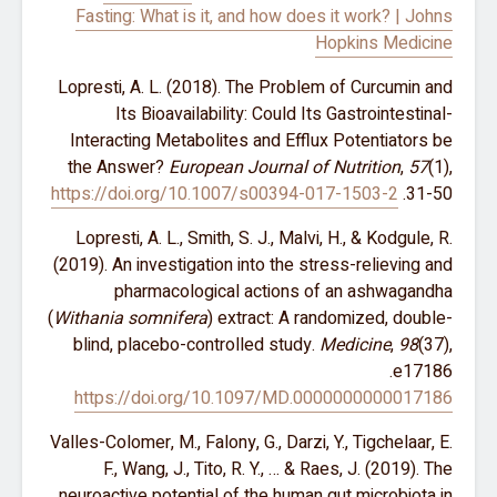
Fasting: What is it, and how does it work? | Johns
Hopkins Medicine
Lopresti, A. L. (2018). The Problem of Curcumin and
Its Bioavailability: Could Its Gastrointestinal-
Interacting Metabolites and Efflux Potentiators be
the Answer?
European Journal of Nutrition
,
57
(1),
https://doi.org/10.1007/s00394-017-1503-2
31-50.
Lopresti, A. L., Smith, S. J., Malvi, H., & Kodgule, R.
(2019). An investigation into the stress-relieving and
pharmacological actions of an ashwagandha
(
Withania somnifera
) extract: A randomized, double-
blind, placebo-controlled study.
Medicine
,
98
(37),
e17186.
https://doi.org/10.1097/MD.0000000000017186
Valles-Colomer, M., Falony, G., Darzi, Y., Tigchelaar, E.
F., Wang, J., Tito, R. Y., … & Raes, J. (2019). The
neuroactive potential of the human gut microbiota in