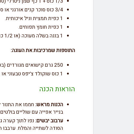
1/3 כוס + 1 כף שמן ניטרלי (100 מ”ל) –
3/4 כוס סוכר קנים אורגני או סוכר קוקוס (150 גרם).
1 כפית תמצית וניל איכותית.
1 כפית חומץ תפוחים.
1 בננה בשלה מעוכה (או 1/2 כוס רסק תפוחים ללא סוכר).
התוספות שמרכיבות את העוגה:
250 גרם קישואים מגורדים (בערך כוס אחת דחוסה
1 כוס שוקולד צ’יפס טבעוני או שוקולד מריר קצוץ (150 גרם).
הוראות הכנה
הכנות מראש:
בנייר אפייה עם שוליים בולטים
ערבוב יבשים:
נפו לתוך קערה ג
הסודה לשתייה והמלח. ערבבו ה