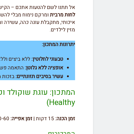
אל תתנו לשם להטעות אתכם – הקישוא
לחות מרבית
ומרקם נימוח מבלי להשת
איכותי, מתקבלת עוגה כהה, עשירה ו
מזין לילדים.
יתרונות המתכון:
טבעוני לחלוטין:
ללא ביצים וללא
אופציה ללא גלוטן:
התאמה פשוטה
עשיר בסיבים תזונתיים:
בזכות ה
Healthy)
זמן הכנה:
15 דקות |
זמן אפייה:
50-60 דקות |