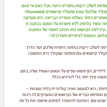
למת לשלב ירקות בתפריט היומי, אבל האם אי פעם
חשבתם להכניס אותם לתוך עוגת השוקולד שלכם? עוגת שוקולד וקישואים (Chocolate
ד הסודות השמורים ביותר בעולם האפייה הבריאה. היא מעניקה
י, עשיר בלחות, ללא פשרות על הטעם. בכתבה זו
, נבין למה הקישוא הוא הכוכב הסמוי של המטבח,
וטן. והצעות לציפויים משדרגים !
ה לשלב ירקות בתזונה היומית שלכם, ועל הדרך
וקולד קישואים עם פצפוצי שוקולד היא התשובה
לילדים; הם פשוט עפים על הטעם העשיר שלה, בזמן
הו מזין יותר בלי להרגיש בכלל.
יוחד, היא למעשה חוויה קולינרית בלתי נשכחת –
ם הטוויסט הבריא של הקישואים המעניקים לה רכות
 שהם שם. התכוננו להתמכר למתכון שישנה את כל מה