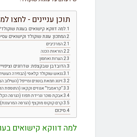
תוכן עניינים - לחצו למ
למה דווקא קישואים בעוגת שוקולד?
המתכון: עוגת שוקולד וקישואים עסיסית ( & Healthy
המרכיבים
הוראות הכנה
הערות ואחסון
הדובדבן שבקצפת: שדרוגים וציפויי
גנאש שוקולד קלאסי (הבחירה העשיר
זיגוג חמאת בוטנים ומייפל (השילוב ה
“קראמבל” אגוזים וקקאו (התוספת הק
אבקת סוכר וגרידת תפוז (הגרסה הקלי
קרם קוקוס מוקצף (הגרסה המרעננת)
סיכום
למה דווקא קישואים בעו