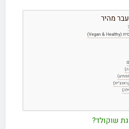
עבר מהיר
Vegan)
ם
ה)
מפתיע)
ראנצ’ית)
לה)
גת שוקולד?