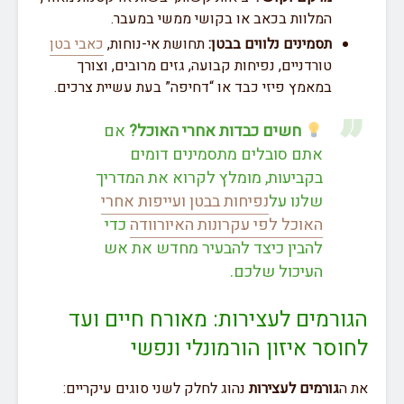
המלוות בכאב או בקושי ממשי במעבר.
תסמינים נלווים בבטן:
תחושת אי-נוחות,
כאבי בטן
טורדניים, נפיחות קבועה, גזים מרובים, וצורך
במאמץ פיזי כבד או “דחיפה” בעת עשיית צרכים.
חשים כבדות אחרי האוכל?
אם
אתם סובלים מתסמינים דומים
בקביעות, מומלץ לקרוא את המדריך
שלנו על
נפיחות בבטן ועייפות אחרי
האוכל לפי עקרונות האיורוודה
כדי
להבין כיצד להבעיר מחדש את אש
העיכול שלכם.
הגורמים לעצירות: מאורח חיים ועד
לחוסר איזון הורמונלי ונפשי
את ה
גורמים לעצירות
נהוג לחלק לשני סוגים עיקריים: