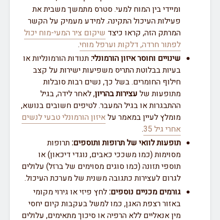
ומיידי בין המוח למעי. סטרס מתמשך משבית את
פעילות העיכול התקינה. למידע מעמיק על הקשר
המרתק הזה, קראו כיצד
שיקום ציר המעי-מוח יכול
לפתור חרדה, דלקות וערפל מוחי
.
שינויים וחוסר איזון הורמונלי:
תנודות הורמונליות או
בעיות בבלוטת התריס משפיעות ישירות על קצב
חילוף החומרים. בשל כך, נשים רבות סובלות
מתופעות של
עצירות בהריון
, לאחר לידה, בגיל
ההתבגרות או בגיל המעבר. לטיפים חשובים בנושא,
מומלץ לעיין במאמר על
איזון הורמונלי טבעי לנשים
אחרי גיל 35
.
תופעות לוואי של תרופות ותוספים:
תרופות
מסוימות (כמו משככי כאבים, נוגדי דיכאון) או
תוספי תזונה (כמו סוגים מסוימים של ברזל) עלולים
לגרום לעצירות כתגובה משנית של מערכת העיכול.
גורמים מכניים נוספים:
לחץ פיזי או גירוי מקומי
באזור רצפת האגן, כמו למשל בעקבות קיום יחסי
מין אנאליים ללא הרפיה או סיכוך מתאימים, עלולים