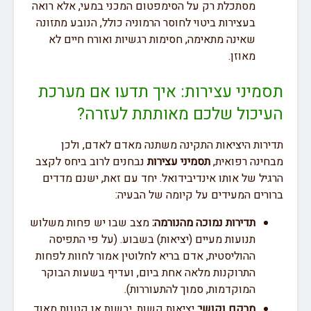
מסתכלת רק על הסימפטום המכני במעי, אלא רואה
בעצירות ביטוי לחוסר הרמוניה כולל, הנובע מתזונה
שאינה מתאימה, חסימות רגשיות ואורח חיים לא
מאוזן.
תסמיני עצירות: איך תדעו אם מערכת
העיכול שלכם מאותתת לעזרה?
תדירות היציאות התקינה משתנה מאדם לאדם, ולכן
מבחינה רפואית,
תסמיני עצירות
נבחנים לרוב ביחס לקצב
הרגיל של אותו אינדיבידואל. יחד עם זאת, ישנם מדדים
ברורים המעידים על קיומה של הבעיה:
תדירות נמוכה מהנורמה:
מצב שבו יש פחות משלוש
תנועות מעיים (יציאות) בשבוע. (על פי התפיסה
ההוליסטית, אדם בריא לחלוטין אמור לחוות לפחות
התרוקנות מלאה אחת ביום, ועדיף בשעות הבוקר
המוקדמות, סמוך להתעוררות).
מרקם וקושי:
יציאות קשות, יבשות או קטנות מאוד,