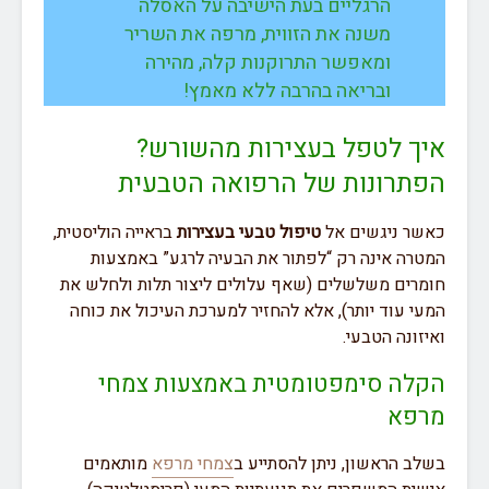
הרגליים בעת הישיבה על האסלה
משנה את הזווית, מרפה את השריר
ומאפשר התרוקנות קלה, מהירה
ובריאה בהרבה ללא מאמץ!
איך לטפל בעצירות מהשורש?
הפתרונות של הרפואה הטבעית
כאשר ניגשים אל
טיפול טבעי בעצירות
בראייה הוליסטית,
המטרה אינה רק “לפתור את הבעיה לרגע” באמצעות
חומרים משלשלים (שאף עלולים ליצור תלות ולחלש את
המעי עוד יותר), אלא להחזיר למערכת העיכול את כוחה
ואיזונה הטבעי.
הקלה סימפטומטית באמצעות צמחי
מרפא
בשלב הראשון, ניתן להסתייע ב
צמחי מרפא
מותאמים