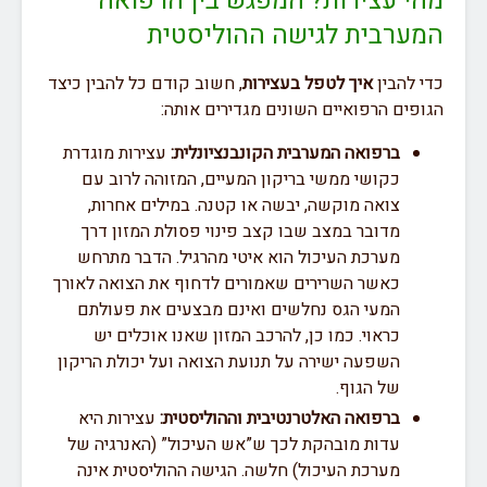
מהי עצירות? המפגש בין הרפואה
המערבית לגישה ההוליסטית
כדי להבין
איך לטפל בעצירות
, חשוב קודם כל להבין כיצד
הגופים הרפואיים השונים מגדירים אותה:
ברפואה המערבית הקונבנציונלית:
עצירות מוגדרת
כקושי ממשי בריקון המעיים, המזוהה לרוב עם
צואה מוקשה, יבשה או קטנה. במילים אחרות,
מדובר במצב שבו קצב פינוי פסולת המזון דרך
מערכת העיכול הוא איטי מהרגיל. הדבר מתרחש
כאשר השרירים שאמורים לדחוף את הצואה לאורך
המעי הגס נחלשים ואינם מבצעים את פעולתם
כראוי. כמו כן, להרכב המזון שאנו אוכלים יש
השפעה ישירה על תנועת הצואה ועל יכולת הריקון
של הגוף.
ברפואה האלטרנטיבית וההוליסטית:
עצירות היא
עדות מובהקת לכך ש”אש העיכול” (האנרגיה של
מערכת העיכול) חלשה. הגישה ההוליסטית אינה