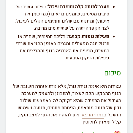
מעבר לתזונה קלה ותומכת עיכול:
שילוב עשיר של
סיבים מסיסים, שומנים בריאים (כמו שמן זית
איכותי) ומזונות מבושלים וחמימים הקלים לעיכול,
לצד הקפדה יתרה על שתיית מים מרובה.
פעילות גופנית קבועה:
הליכה יומיומית, שחייה או
תרגול יוגה מפעילים ומגרים באופן מכני את שרירי
המעיים, מניעים את האנרגיה בגוף וממריצים את
פעילות הריקון הטבעית.
סיכום
עצירות היא איננה גזירת גורל, אלא נורת אזהרה חשובה של
הגוף המבקש מכם לעצור, להתבונן ולהעניק למערכת
העיכול את התמיכה שהיא זקוקה לה. באמצעות שילוב
נכון של תזונה מותאמת, הפחתת מתחים, תנועה ושימוש
מושכל ב
צמחי מרפא
, ניתן להחזיר את הגוף למצב תקין,
קליל ומאוזן לחלוטין.