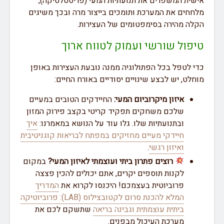
אישית המשפרים את תנועתיות המעי (פריסטלטיקה),
מלחחים את המערכת ותומכים בייצור מרה ובכך משיגים
הקלה מהירה בסימפטומים של העצירות.
טיפול שורשי ועמוק לטווח ארוך
כדי לטפל בכל הפתולוגיה ממנה נובעת העצירות באופן
מוחלט, יש לבצע שינויים יסודיים באורח החיים:
איזון מיקרוביום המעי:
החיידקים הטובים במעיים
שלכם משחקים תפקיד קריטי בקצב פירוק המזון
ובתנועתיות שלו. גלו עוד על הנושא במאמרנו:
איך
חיידקי מעיים מחזיקים במפתח לבריאות קוגניטיבית
ואיזון רגשי
.
רוצים פתרון ביתי ועוצמתי לאיזון המעי?
במקום
לקנות תוספים יקרים, אתם יכולים להכין פצצה
פרוביוטית בעצמכם! היכנסו לקרוא את
המדריך
המלא להכנת סרום לקטובצילוס (LAB): פרוביוטיקה
ביתית עוצמתית וגבינה בריאה
שתשקם לכם את
מערכת העיכול מבפנים.