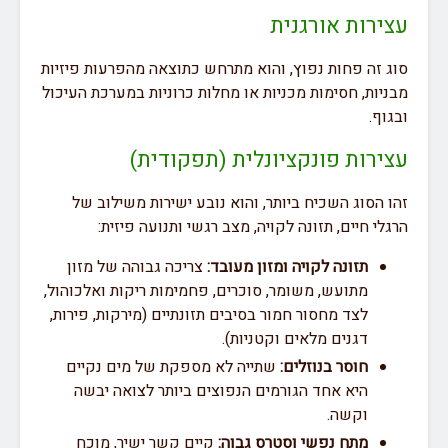
עצירות אורגנית
סוג זה פחות נפוץ, והוא מתרחש כתוצאה מהפרעות פיזיות
מבניות, חסימות מכניות או מחלות כרוניות במערכת העיכול
ובגוף.
עצירות פונקציונלית (תפקודית)
זהו הסוג השכיח ביותר, והוא נובע ישירות משילוב של
הרגלי חיים, תזונה לקויה, מצב רגשי ותנועה פיזית:
תזונה לקויה ומזון מעובד:
צריכה גבוהה של מזון
מתועש, משומר, סוכרים, פחמימות ריקות ואלכוהול,
לצד מחסור חמור בסיבים תזונתיים (מירקות, פירות,
דגנים מלאים וקטניות).
חוסר בנוזלים:
שתייה לא מספקת של מים נקיים
היא אחד הגורמים הנפוצים ביותר לצואה יבשה
וקשה.
מתח נפשי וסטרס גבוה:
קיים קשר ישיר, מוכח