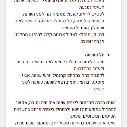
כאשר הקיבה מלאה ובאמצע תהליך העיכול, איכות
השינה נפגעת.
לכן, יש לדאוג לאכול מספיק זמן לפני השינה,
כשעתיים לפחות, על מנת להגיע לזמן השינה לאחר
שתהליך העיכול הסתיים.
כמו כן, מומלץ לאכול ארוחה קלה. להימנע מחלבון
מן החי וסוכר.
חליטות תה
ישנן חליטות שיכולות לסייע לאיכות שינה מיטבית
ולעזור בהירדמות.
לדוגמה כמה צמחים: קמומיל, זרעי שומר, אגוז
מוסקט, ברהמי, יסמין. רצוי לשתות כשעה לפני
השינה.
ישנם הרבה פתרונות ליצירת שינה איכותית וטובה, אפשר
להתחיל במודעות לנושא ולהתחיל ביצירת מרחב בהשראת
הטיפים הפשוטים שניתנו.
שינה איכותית וטובה הינה נושא רחב ומסתבר שגם עתיק