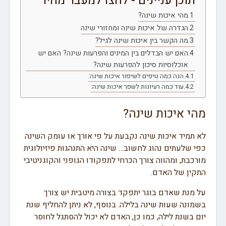
תוכן עניינים - לחצו למעבר מהיר
מהי איכות שינה?
הגדרה של איכות שינה ומחזורי שינה
מה הקשר בין איכות שינה לגיל?
האם יש הבדלים בין המינים והפרעות שינה? האם יש
אוכלוסיות סיכון להפרעות שינה?
הנה כמה טיפים לשיפור איכות שינה:
עוד כמה רעיונות לשפר איכות שינה:
מהי איכות שינה?
לא תמיד איכות שינה נקבעת על פי אורך או עומק השינה
כפי שלעתים נהוג לחשוב… שינה היא התנהגות פיזיולוגית
מורכבת, ומהווה צורך הכרחי לתפקודו הגופני והקוגניטיבי
התקין של האדם.
על מנת שאדם בוגר יתפקד בצורה מיטבית יש צורך
בשמונה שעות שינה בלילה. בנוסף, לא ניתן להחליף שנת
יום בשנת לילה, כמו כן, האדם לא יכול להסתגל לחוסר