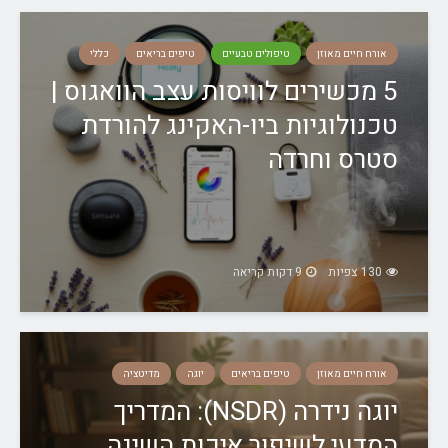
אורח חיים מאוזן
טיפולים טבעיים
טיפים בריאים
כללי
5 מכשירים לוויסות עצב הוואגוס |
טכנולוגיות ביו-האקינג להורדת
סטרס וחרדה
130 צפיות
9 דקות קריאה
אורח חיים מאוזן
טיפים בריאים
יוגה
מדיטציה
יוגה נידרה (NSDR): המדריך
המדעי לשיפור איכות השינה