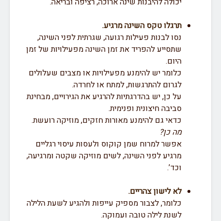
יכולה להיבנות שינה ארוכה, רציפה ובריאה.
תרגלו טקס השינה מרגיע.
נסו לבנות פעילות רגועה, שגרתית לפני השינה,
שתסייע להפריד את זמן השינה מפעילויות של זמן
היום.
כלומר יש להימנע מפעילויות או מצבים שעלולים
לגרום להתרגשות, למתח או לחרדה.
על כן, יש בהדרגתיות להרגיע את הגירויים, מבחינת
סביבה חיצונית ופנימית.
כדאי גם להימנע מאורות חזקים, מוזיקה רועשת.
מה כן?
אפשר למרוח שמן קוקוס ולעסות עיסוי רגליים
מרגיע לפני השינה, לשים מוזיקה שקטה ומרגיעה,
וכד’.
לא לישון צהריים.
כלומר, לצבור מספיק עייפות ולהגיע לשעת הלילה
לשנת לילה טובה ועמוקה.